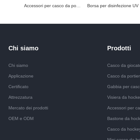
Accessori per casco da portiere con protezione per il collo
Borsa pe
Chi siamo
Prodotti
Chi siamo
Casco da giocato
Applicazione
Casco da portier
Certificato
Gabbia per casc
Attrezzatura
Visiera da hocke
Mercato dei prodotti
Accessori per ca
OEM e ODM
Bastone da hock
Casco da hocke
Mini casco da h