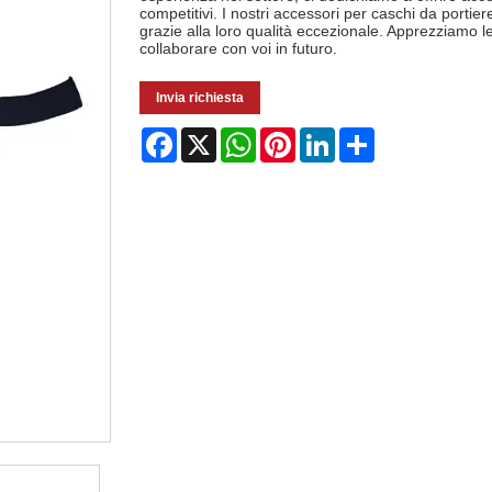
competitivi. I nostri accessori per caschi da port
grazie alla loro qualità eccezionale. Apprezziamo l
collaborare con voi in futuro.
Invia richiesta
Facebook
X
WhatsApp
Pinterest
LinkedIn
Share