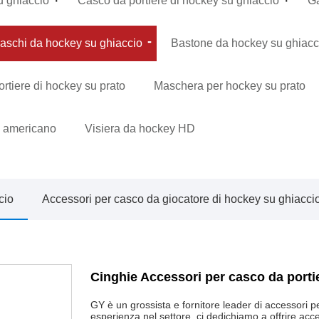
u ghiaccio
Casco da portiere di hockey su ghiaccio
Ga
caschi da hockey su ghiaccio
Bastone da hockey su ghiacc
rtiere di hockey su prato
Maschera per hockey su prato
ll americano
Visiera da hockey HD
cio
Accessori per casco da giocatore di hockey su ghiacci
Cinghie Accessori per casco da porti
GY è un grossista e fornitore leader di accessori pe
esperienza nel settore, ci dedichiamo a offrire acces