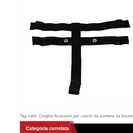
Tag caldi: Cinghie Accessori per caschi da portiere da hockey,
Categoria correlata