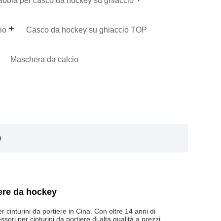
bbia per casco da hockey su ghiaccio
io
Casco da hockey su ghiaccio TOP
Maschera da calcio
o
ere da hockey
r cinturini da portiere in Cina. Con oltre 14 anni di
sori per cinturini da portiere di alta qualità a prezzi