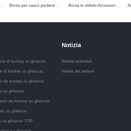
r disinfezione UV Accessori per casco portiere
Borsa per casco portiere Accessori per casco portiere di hockey
Borsa in velluto Accessori per casco portiere da hockey
Notizia
re di hockey su ghiaccio
Notizie aziendali
e di hockey su ghiaccio
Novità del settore
o da hockey su ghiaccio
y su ghiaccio
schi da hockey su ghiaccio
ey su ghiaccio
y su ghiaccio TOP
ockey su ghiaccio